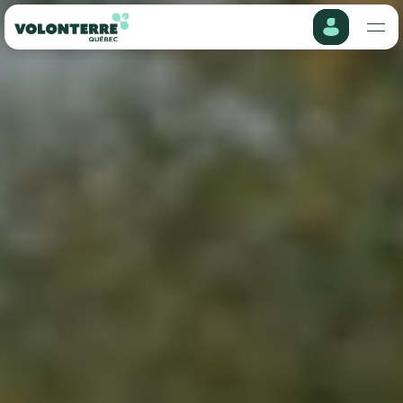
S'impliquer
Mon profil
Qui sommes-nous
Historique des projets
Événements
Mes informations
Organisations
Mes préférences
Offres d'emploi