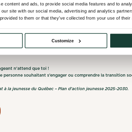
e content and ads, to provide social media features and to analy
ites au Québec 
x for a reply!
 our site with our social media, advertising and analytics partn
 provided to them or that they’ve collected from your use of their
asser du déclic
 profile
Cancel
on ?
Customize
application
Cancel
geant n’attend que toi !
te personne souhaitant s’engager ou comprendre la transition so
at à la jeunesse du Québec – Plan d’action jeunesse 2025-2030.