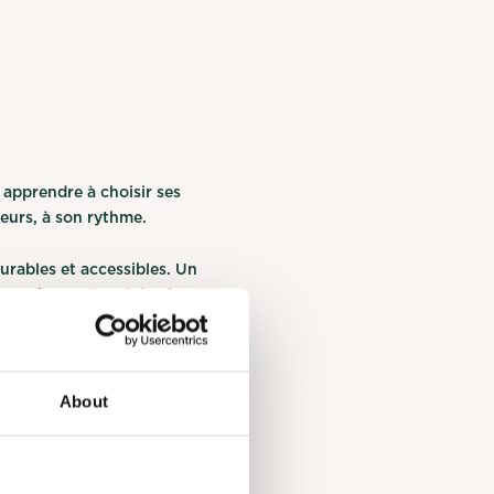
i apprendre à choisir ses
leurs, à son rythme.
urables et accessibles. Un
une même volonté d’agir et
 interests you.
About
tte
vidéo réalisée par
ested, will
ng your profile