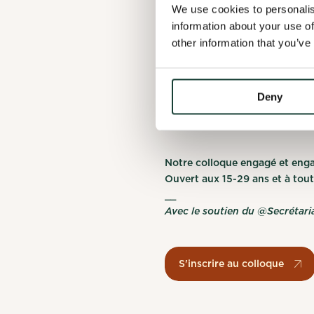
We use cookies to personalis
Tu hab
Watch your inbo
information about your use of
other information that you’ve
veux p
Complete my
OK
l’acti
Deny
Confirm my 
Notre colloque engagé et enga
Ouvert aux 15-29 ans et à tou
__
Avec le soutien du @Secrétari
S'inscrire au colloque