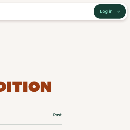
Log in
DITION
Past