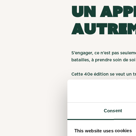
Un app
autre
S’engager, ce n’est pas seuleme
batailles, à prendre soin de s
Cette 40e édition se veut un t
moment pour se sentir moins d
d’imaginer un avenir autremen
Finalize
En savoir plus sur le colloque
Applicat
To finalize you
Consent
Complete
This will help 
👉 Et si t’as envie de voir de 
Your applicatio
Unpointcinq
.
contact you dir
Before you can 
This website uses cookies
allows the orga