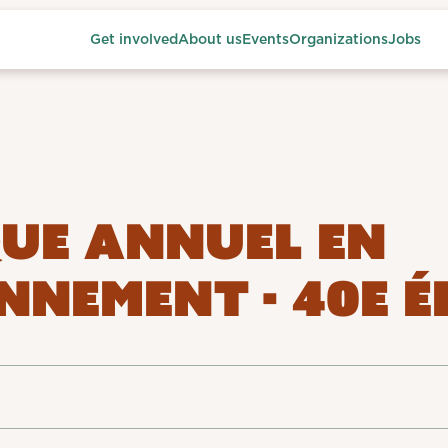
Get involved
About us
Events
Organizations
Jobs
UE ANNUEL EN
NNEMENT - 40E É