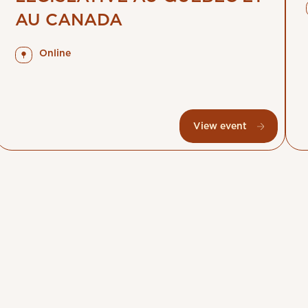
AU CANADA
Online
View event