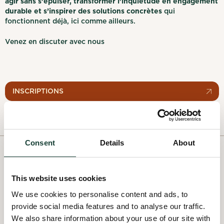
agir sans s’épuiser, transformer l’inquiétude en engagement
durable et s’inspirer des solutions concrètes
qui
fonctionnent déjà, ici comme ailleurs.
Venez en discuter avec nous
INSCRIPTIONS
Consent
Details
About
PAST EVENTS
This website uses cookies
All past events
We use cookies to personalise content and ads, to
provide social media features and to analyse our traffic.
We also share information about your use of our site with