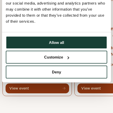
our social media, advertising and analytics partners who
22 February 2026
19 April 2026
may combine it with other information that you’ve
provided to them or that they’ve collected from your use
WORKSHOP
LAUNCH
of their services.
Dialogues sur la transition
Premier événe
énergétique à Baie-
Troc de jouets 
Comeau
Montréal, en
Allow all
collaboration 
Baie-Comeau, Côte-Nord
de la terre Ca
Customize
Montréal, Montr
Deny
View event
View event