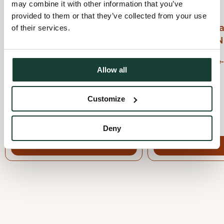
may combine it with other information that you’ve
LAUNCH
BENEFIT EVENT
provided to them or that they’ve collected from your use
🌿 Lancement &
Concours de r
of their services.
Plantations – Jardins
de déchets à N
urbains Notman🌸🐝 - Le
Nicolet, Centr
samedi 21 juin
Allow all
Montreal, Montréal
Customize
Deny
View event
View event