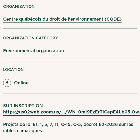
My notifications
ORGANIZATION
Centre québécois du droit de l'environnement (CQDE)
Français
Log out
ORGANIZATION CATEGORY
Environmental organization
LOCATION
Online
SUR INSCRIPTION :
https://us02web.zoom.us/.../WN_0mI9EzErTICepE4Lb05lOw.
Projets de loi 81, 1, 5, 7, 11, C-15, C-5, décret 62-2026 sur les
cibles climatiques...