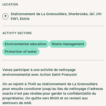
My notifications
LOCATION
Stationnement de La Grenouillère, Sherbrooke, QC J1H
Français
Log out
5W1, Estrie
ACTIVITY SECTORS
Environmental education
Waste management
Protection of water
Venez participer à une activité de nettoyage
environnemental avec Action Saint-François!
On se rejoint à 7h45 au stationnement de La Grenouillère
pour ensuite covoiturer jusqu'au lieu du nettoyage (l'adresse
exacte n'est pas révélée pour garder la confidentialité du
propriétaire). On quitte vers 8h00 et on revient aux
alentours de midi.