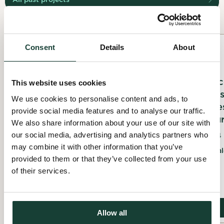
Consent
Details
About
Planting
Events
Excursion chez Ail Lys
Mercredi 4 dé
This website uses cookies
Ferme Florale
2024 - Forum s
We use cookies to personalise content and ads, to
Aires protégée
provide social media features and to analyse our traffic.
24 May 2026
d'utilisation du
We also share information about your use of our site with
Saint-Édouard, Montérégie
our social media, advertising and analytics partners who
04 December 2024
may combine it with other information that you’ve
Québec, Capital
provided to them or that they’ve collected from your use
of their services.
View details
View details
Allow all