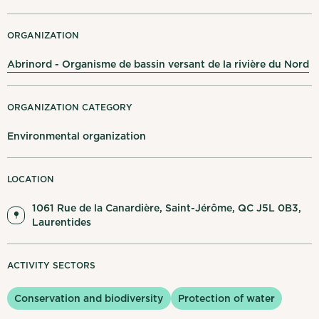
My notifications
ORGANIZATION
Français
Log out
Abrinord - Organisme de bassin versant de la rivière du Nord
ORGANIZATION CATEGORY
Environmental organization
LOCATION
1061 Rue de la Canardière, Saint-Jérôme, QC J5L 0B3,
Laurentides
ACTIVITY SECTORS
Conservation and biodiversity
Protection of water