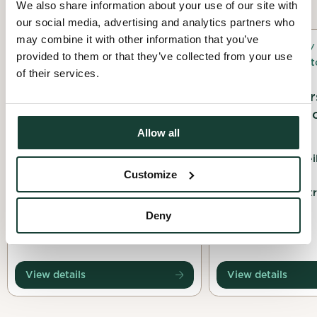
We also share information about your use of our site with
our social media, advertising and analytics partners who
may combine it with other information that you’ve
Cleaning / control /
Cleaning /
provided to them or that they’ve collected from your use
site inventory
site invent
of their services.
Activité de nettoyage
Mission Nichoir
environnemental
Boisé-Jean-Mil
Allow all
20 May 2025
23 October 2025
Le comité de survei
Sherbrooke, Estrie
Riel (CSLR)
Customize
Montréal, Montr
Deny
View details
View details