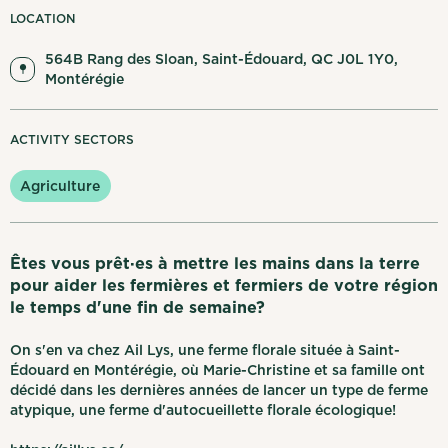
My notifications
LOCATION
564B Rang des Sloan, Saint-Édouard, QC J0L 1Y0,
Français
Log out
Montérégie
ACTIVITY SECTORS
Agriculture
Êtes vous prêt·es à mettre les mains dans la terre
pour aider les fermières et fermiers de votre région
le temps d'une fin de semaine?
On s'en va chez Ail Lys, une ferme florale située à Saint-
Édouard en Montérégie, où Marie-Christine et sa famille ont
décidé dans les dernières années de lancer un type de ferme
atypique, une ferme d'autocueillette florale écologique!