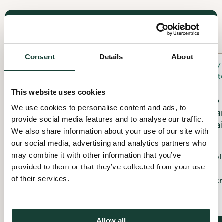
All past projects
Consent
Details
About
Cleaning / control /
Cleaning /
site inventory
site invent
This website uses cookies
Grande corvée
Grande corvée
We use cookies to personalise content and ads, to
d'arrachage de nerprun
propreté au pa
provide social media features and to analyse our traffic.
Thomas-Chapai
13 June 2026
We also share information about your use of our site with
09 May 2026
our social media, advertising and analytics partners who
Le comité de surveillance Louis-
Riel (CSLR)
may combine it with other information that you’ve
Le comité de survei
Riel (CSLR)
provided to them or that they’ve collected from your use
Montréal, Montréal
of their services.
Montréal, Montr
Allow all