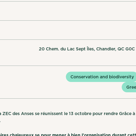
20 Chem. du Lac Sept Îles, Chandler, QC G0C 
Conservation and biodiversity
Gree
 ZEC des Anses se réunissent le 13 octobre pour rendre Grâce à
.
res chaleureux.se pour mener à bien l'organisation durant cet