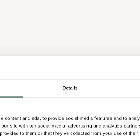
 your Application
ion sent!
r application, we ask you to explain in a few words why this offer
Details
 your Profile
the organization to better understand your motivations.
n has been sent. The organization will take note of it and, if inter
ectly using the information provided in your profile.
submit your application, please complete your profile. Completi
Cleaning / control /
nization to better understand your skills and motivations.
site inventory
e content and ads, to provide social media features and to analy
x for a reply!
 our site with our social media, advertising and analytics partn
 provided to them or that they’ve collected from your use of their
Nettoyage du lac Brome