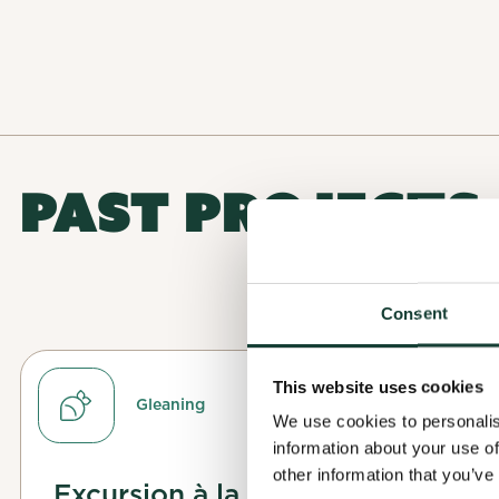
PAST PROJECTS
Finalize
Applicat
To finalize you
Consent
Complete
This will help 
Your applicatio
contact you dir
Before you can 
This website uses cookies
allows the orga
Gleaning
We use cookies to personalis
Watch your inbo
information about your use of
other information that you’ve
Excursion à la ferme Cadet