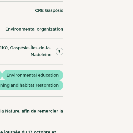
CRE Gaspésie
Environmental organization
1K0, Gaspésie–Îles-de-la-
Madeleine
Environmental education
ning and habitat restoration
 la Nature,
afin de remercier la
te journée du 13 octobre et