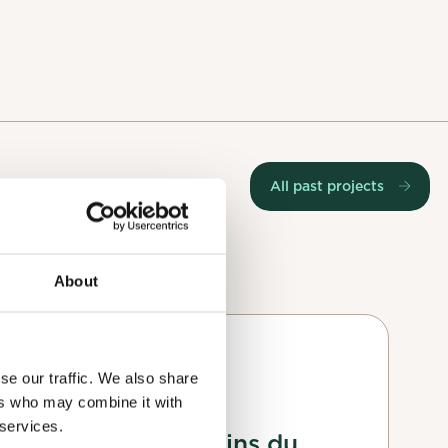
All past projects
 interests you.
About
ested, will
ng your profile
Planting
se our traffic. We also share
ers who may combine it with
 services.
Excursion aux Jardins du