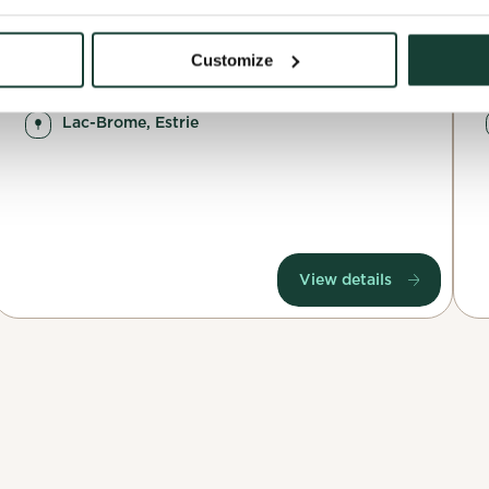
 profile
Cancel
14 June 2025
Customize
application
Cancel
Conservation Lac Brome
Lac-Brome, Estrie
View details