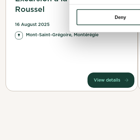
Complete my
Roussel
OK
Deny
Confirm my 
16 August 2025
Mont-Saint-Grégoire, Montérégie
View details