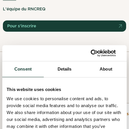
L'équipe du RNCREQ
Pour s'inscrire
PAST PROJECTS
Consent
Details
About
All past projects
This website uses cookies
We use cookies to personalise content and ads, to
provide social media features and to analyse our traffic.
We also share information about your use of our site with
Events
Awareness
our social media, advertising and analytics partners who
may combine it with other information that you’ve