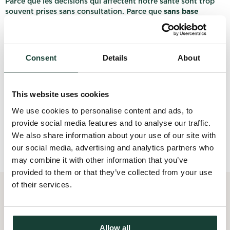
Parce que les décisions qui affectent notre santé sont trop
souvent prises sans consultation. Parce que
sans base
citoyenne visible et active
, notre voix pèse moins. Et
surtout, parce que
tu peux être la personne qui transforme
une cause portée par quelques bénévoles en un vrai
mouvement populaire
.
Consent
Details
About
I volunteer
This website uses cookies
We use cookies to personalise content and ads, to
Click on the « I volunteer » button to send your application
provide social media features and to analyse our traffic.
to the organization when you're logged in. If you don't have
an account, create one for free to apply for this offer and
We also share information about your use of our site with
other volunteer opportunities on VolonTerre.
our social media, advertising and analytics partners who
may combine it with other information that you’ve
provided to them or that they’ve collected from your use
of their services.
YOU MIGHT BE INTERESTED
These upcoming projects are waiting for your involvement.
Allow all