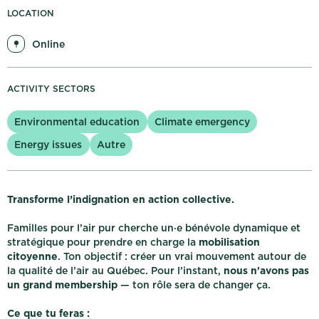
My notifications
LOCATION
Online
Français
Log out
ACTIVITY SECTORS
Environmental education
Climate emergency
Energy issues
Autre
Transforme l’indignation en action collective.
Familles pour l’air pur cherche un·e bénévole dynamique et
stratégique pour prendre en charge la
mobilisation
citoyenne
. Ton objectif : créer un vrai mouvement autour de
la qualité de l’air au Québec. Pour l’instant,
nous n'avons pas
un grand membership
— ton rôle sera de changer ça.
Ce que tu feras :