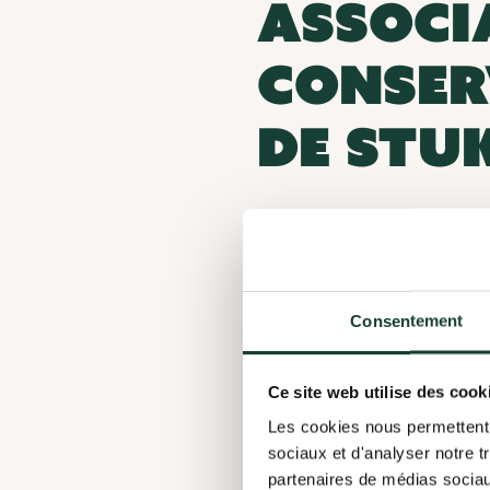
ASSOCI
CONSER
DE STU
CATÉGORIE D’ORGANISATION
Consentement
LIEU
Ce site web utilise des cook
SECTEURS D’ACTIVITÉ
Les cookies nous permettent d
sociaux et d'analyser notre t
partenaires de médias sociaux