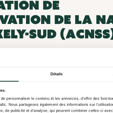
ATION DE
VATION DE LA N
KELY-SUD (ACNSS
O
Détails
837 ch.Sainte-Anne, Stukely
ies.
Conservation et biodiversité
e personnaliser le contenu et les annonces, d'offrir des fonctio
rafic. Nous partageons également des informations sur l'utilisati
, de publicité et d'analyse, qui peuvent combiner celles-ci avec