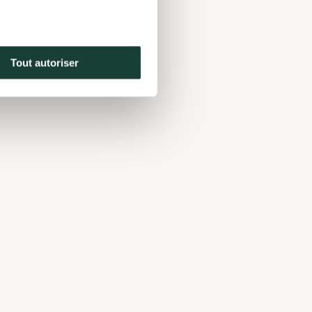
ipalité de Stukely-Sud et les
ire et la Missisquoi). Ce réseau
Tout autoriser