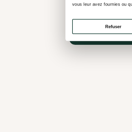
Créer, par tous les moyens de 
vous leur avez fournies ou qu'
bassins versants des rivières a
protégera un habitat vital pour
Refuser
Voir notre page facebook