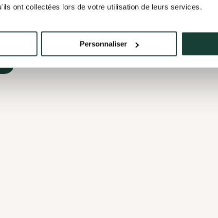
conservation possibles, un réseau d’aires protégées dans la Munic
ils ont collectées lors de votre utilisation de leurs services.
voisinantes (incluant le lac Brome, la Yamaska-Nord, la rivière No
 la flore et la faune ainsi que les corridors fauniques reconnus.
Personnaliser