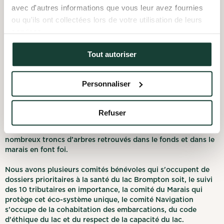
Elle sert
avec d'autres informations que vous leur avez fournies
d’intermédiaire
ou qu'ils ont collectées lors de votre utilisation de leurs
services.
Elle sert d’intermédiaire entre les usagers du lac et les
organismes du milieu, principalement les municipalités,
Tout autoriser
les MRC, le COGESAF et le ministère de l’environnement.
Le lac Brompton s’étend sur une longueur d’un peu plus de
Personnaliser
12 km et sa largeur varie de ½ à 2 km environ. La profondeur
à la fosse du lac, endroit le plus profond, est de 42 mètres
mais la profondeur moyenne est de 11 mètres. Ceci s’explique
Refuser
par le fait qu’une certaine partie du lac est constituée de
terres inondées suite à la construction du barrage. Les
nombreux troncs d’arbres retrouvés dans le fonds et dans le
marais en font foi.
Nous avons plusieurs comités bénévoles qui s'occupent de
dossiers prioritaires à la santé du lac Brompton soit, le suivi
des 10 tributaires en importance, la comité du Marais qui
protège cet éco-système unique, le comité Navigation
s'occupe de la cohabitation des embarcations, du code
d'éthique du lac et du respect de la capacité du lac.