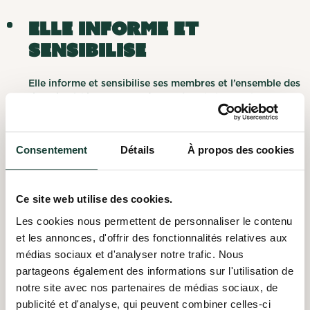
Elle informe et
sensibilise
Elle informe et sensibilise ses membres et l’ensemble des
riverains à l’importance de protéger le lac par la
Patrouille verte, présente sur le lac tout l’été, par la
distribution de feuillets d’information et par son journal
Au fil de l’eau et des infolettres Au fil de l’eau Express.
Consentement
Détails
À propos des cookies
Elle propose et réalise
des projets
Ce site web utilise des cookies.
Les cookies nous permettent de personnaliser le contenu
Elle propose et réalise des projets structurants visant la
et les annonces, d'offrir des fonctionnalités relatives aux
protection, la restauration et la mise en valeur des
habitats tels la lutte aux espèces exotiques
médias sociaux et d'analyser notre trafic. Nous
envahissantes, les suivis des tributaires ou encore la
partageons également des informations sur l'utilisation de
naturalisation des rives.
notre site avec nos partenaires de médias sociaux, de
publicité et d'analyse, qui peuvent combiner celles-ci