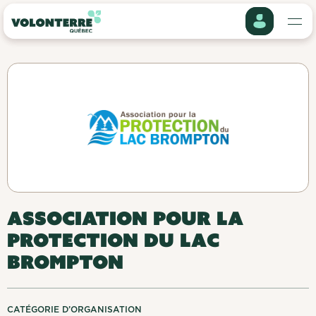
S'impliquer
Mon profil
Qui sommes-nous
Historique des projets
ASSOCIATION POUR LA
Événements
Mes informations
PROTECTION DU LAC
BROMPTON
Organisations
Mes préférences
Offres d'emploi
CATÉGORIE D’ORGANISATION