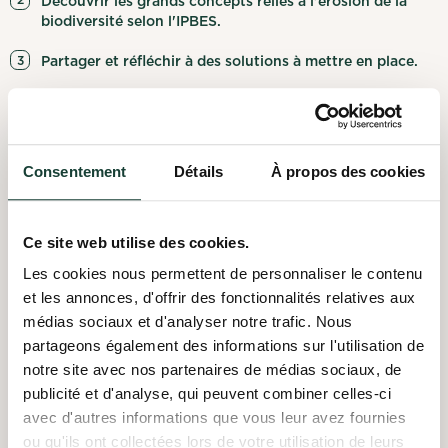
Découvrir les grands concepts reliés à l'érosion de la
biodiversité selon l'IPBES.
Partager et réfléchir à des solutions à mettre en place.
Le Sommet Nature &
Consentement
Détails
À propos des cookies
Entreprises
Les entreprises, les organismes et le milieu de la recherche se
Ce site web utilise des cookies.
rencontrent pour apprendre, discuter et créer des ponts afin
d'accélérer l'engagement du secteur privé dans la protection
Les cookies nous permettent de personnaliser le contenu
de la biodiversité.
et les annonces, d'offrir des fonctionnalités relatives aux
médias sociaux et d'analyser notre trafic. Nous
partageons également des informations sur l'utilisation de
notre site avec nos partenaires de médias sociaux, de
publicité et d'analyse, qui peuvent combiner celles-ci
avec d'autres informations que vous leur avez fournies
Ateliers pour la biodiversité
ou qu'ils ont collectées lors de votre utilisation de leurs