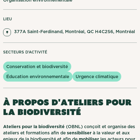
Organisation environnementale
Mes notifications
LIEU
English
Se déconnecter
377A Saint-Ferdinand, Montréal, QC H4C2S6, Montréal
SECTEURS D’ACTIVITÉ
Conservation et biodiversité
Éducation environnementale
Urgence climatique
À propos d'Ateliers pour
la biodiversité
Ateliers pour la biodiversité
(OBNL) conçoit et organise des
ateliers et formations afin de
sensibiliser
à la valeur et aux
enjeux de la biodiversité et afin de
mobiliser
les acteurs pour