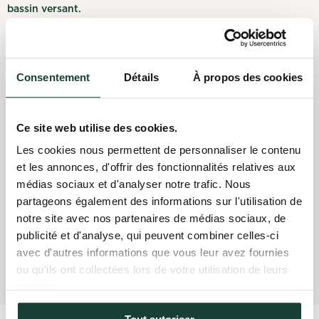
bassin versant.
Il travaille avec les municipalités, le gouvernement et les
citoyens pour réaliser des actions concrètes.
Consentement
Détails
À propos des cookies
Il s’appuie sur la connaissance scientifique afin d’informer, de
conscientiser et de responsabiliser les acteurs pour assurer la
santé environnementale du lac Memphrémagog et de son
bassin versant.
Ce site web utilise des cookies.
Les cookies nous permettent de personnaliser le contenu
Vision
et les annonces, d'offrir des fonctionnalités relatives aux
médias sociaux et d'analyser notre trafic. Nous
Le MCI vise à assurer la santé environnementale et la beauté
naturelle des écosystèmes du lac Memphrémagog et de son
partageons également des informations sur l'utilisation de
bassin versant pour les générations actuelles et futures.
notre site avec nos partenaires de médias sociaux, de
publicité et d'analyse, qui peuvent combiner celles-ci
avec d'autres informations que vous leur avez fournies
En savoir plus
ou qu'ils ont collectées lors de votre utilisation de leurs
services.