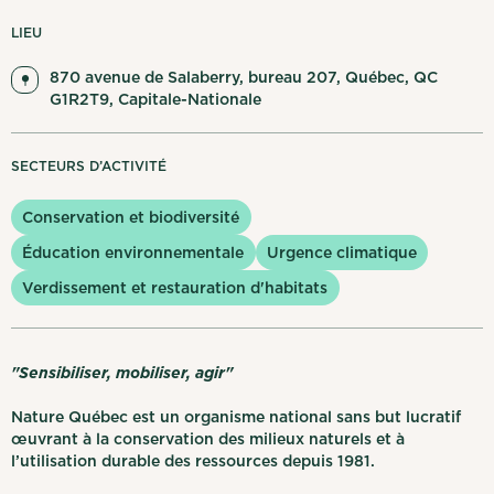
Mes notifications
LIEU
870 avenue de Salaberry, bureau 207, Québec, QC
English
Se déconnecter
G1R2T9, Capitale-Nationale
SECTEURS D’ACTIVITÉ
Conservation et biodiversité
Éducation environnementale
Urgence climatique
Verdissement et restauration d'habitats
"Sensibiliser, mobiliser, agir"
Nature Québec est un organisme national sans but lucratif
œuvrant à la conservation des milieux naturels et à
l’utilisation durable des ressources depuis 1981.