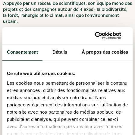
Appuyée par un réseau de scientifiques, son équipe mène des
projets et des campagnes autour de 4 axes : la biodiversité,
la forêt, l’énergie et le climat, ainsi que l’environnement
urbain.
L’organisme regroupe plus de 145 000 membres et
sympathisant-es, 30 groupes affiliés et est membre de
l’Union internationale pour la conservation de la nature
(UICN).
Consentement
Détails
À propos des cookies
Partout au Québec, Nature Québec sensibilise, mobilise et
agit en vue d’une société plus juste, à faible empreinte
Ce site web utilise des cookies.
écologique et climatique, solidaire du reste de la planète.
Les cookies nous permettent de personnaliser le contenu
Notre mission
et les annonces, d'offrir des fonctionnalités relatives aux
médias sociaux et d'analyser notre trafic. Nous
Nature Québec encourage la mobilisation citoyenne,
partageons également des informations sur l'utilisation de
intervient dans le débat public, informe, sensibilise et réalise
notre site avec nos partenaires de médias sociaux, de
des projets afin que notre société:
publicité et d'analyse, qui peuvent combiner celles-ci
Valorise la biodiversité
avec d'autres informations que vous leur avez fournies
ou qu'ils ont collectées lors de votre utilisation de leurs