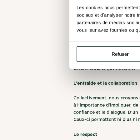
Les cookies nous permettent d
Entretenir une fervente passi
sociaux et d'analyser notre t
la base de notre ADN. Ainsi, 
partenaires de médias sociaux
actuelle que pour nos générat
vous leur avez fournies ou qu'
Le développement durable
Ni plus ni moins que notre moti
Refuser
notre biodiversité. Notre appr
autant urbains que naturels.
L’entraide et la collaboration
Collectivement, nous croyons
à l’importance d’impliquer, de 
confiance et le dialogue. D’un 
Ceux-ci permettent ni plus ni 
Le respect