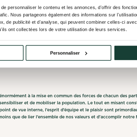
e personnaliser le contenu et les annonces, d'offrir des fonctio
on pour l’environnement, le développement durable et l'aménage
rafic. Nous partageons également des informations sur l'utilisati
avec altruisme et dynamisme, nous œuvrons à préserver la nature
, de publicité et d'analyse, qui peuvent combiner celles-ci avec
ions futures.
ils ont collectées lors de votre utilisation de leurs services.
vation au quotidien qui se traduit par l'écoresponsabilité, l’inn
Personnaliser
oche pour y parvenir : L’harmonisation de l’activité humaine par l
 énormément à la mise en commun des forces de chacun des par
sensibiliser et de mobiliser la population. Le tout en misant con
point de vue interne, l’esprit d’équipe et le plaisir sont primordi
moins que de lier l’ensemble de nos valeurs et d’accomplir notre M