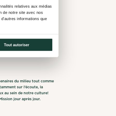
nnalités relatives aux médias
ment d’espaces verts constitue
on de notre site avec nos
 autant pour la population
 d'autres informations que
ovation et la conservation de
Tout autoriser
’intégration d’espaces verts,
tenaires du milieu tout comme
stamment sur l’écoute, la
aux au sein de notre culture!
ission jour après jour.