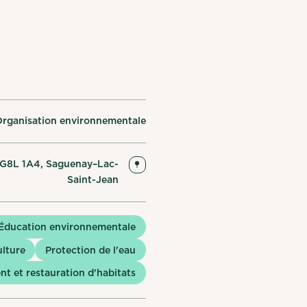
rganisation environnementale
C G8L 1A4, Saguenay–Lac-
Saint-Jean
Éducation environnementale
ulture
Protection de l'eau
t et restauration d'habitats