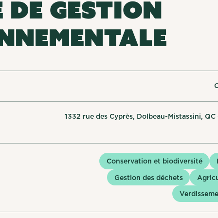
 DE GESTION
NNEMENTALE
O
1332 rue des Cyprès, Dolbeau-Mistassini, Q
Conservation et biodiversité
Gestion des déchets
Agric
Verdissemen