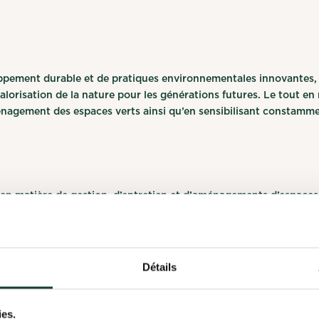
ppement durable et de pratiques environnementales innovantes, 
valorisation de la nature pour les générations futures. Le tout en
énagement des espaces verts ainsi qu’en sensibilisant constamme
 en matière de gestion, d’entretien et d’aménagements d’espaces
’agriculture urbaine.
Détails
ies.