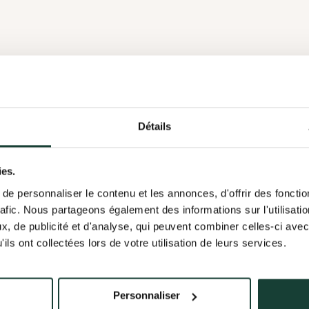
 ta candidature
ture envoyée!
Détails
 ta candidature, nous te demandons d'expliquer en quelques mot
ton profil
ntéresse. Cela aidera l'organisation à mieux comprendre tes motiv
a bien été envoyée. L'organisation en prendra connaissance et, si
Nettoyage, contrôle,
r proposer ta candidature, merci de finaliser la configuration de 
ies.
contactera directement en utilisant les informations fournies dans
inventaire terrain
profil permet à l'organisation de mieux comprendre tes compéte
e personnaliser le contenu et les annonces, d'offrir des fonctio
îte courriel pour une éventuelle réponse!
rafic. Nous partageons également des informations sur l'utilisati
Ramassage déchets à
, de publicité et d'analyse, qui peuvent combiner celles-ci avec
ils ont collectées lors de votre utilisation de leurs services.
Danville
on profil
Annuler
À partir du 03 mai 2025
Personnaliser
candidature
Annuler
COPERNIC - Organisme de concertation pour