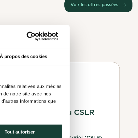
Voir les offres passées
À propos des cookies
s pourquoi
ations.
 elle est
Conseil
ton profil.
 ton profil.
d'administration
nces et tes
nnalités relatives aux médias
on de notre site avec nos
Membre du conseil
 d'autres informations que
d'administration du CSLR
Le 01 mars 2026
Tout autoriser
Comité de surveillance Louis-Riel (CSLR)