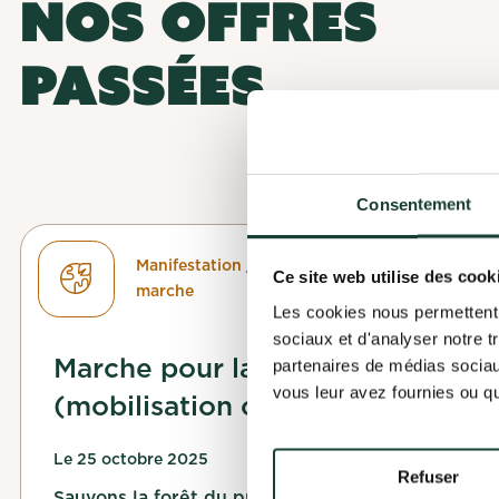
NOS OFFRES
PASSÉES
Finalise
Candida
Consentement
Pour finaliser
Finalise 
cette offre t'i
Ta candidature 
Manifestation /
Avant de pouvoi
Ce site web utilise des cook
intéressée, te 
marche
Compléter ton 
Les cookies nous permettent d
motivations.
Surveille ta bo
sociaux et d'analyser notre t
Marche pour la forêt
partenaires de médias sociaux
vous leur avez fournies ou qu'
(mobilisation citoyenne)
Compléter m
OK
Le 25 octobre 2025
Refuser
Valider ma 
Sauvons la forêt du prolongement de