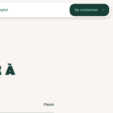
mploi
Se connecter
 À
Passé