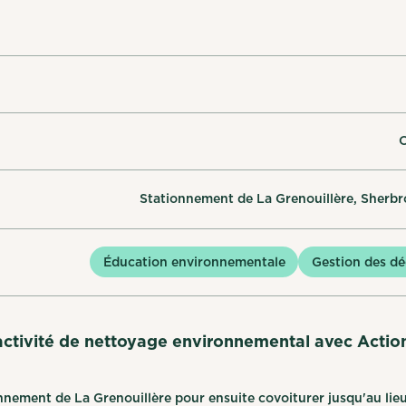
O
Stationnement de La Grenouillère, Sherbr
Éducation environnementale
Gestion des dé
activité de nettoyage environnemental avec Actio
nnement de La Grenouillère pour ensuite covoiturer jusqu'au lie