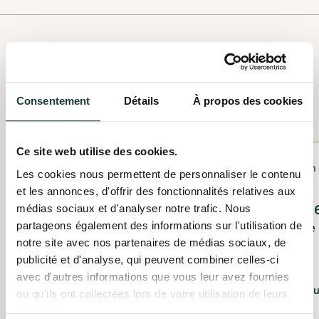
NOS OFFRES PASSÉES
Voir les offres passées
Consentement
Détails
À propos des cookies
Ce site web utilise des cookies.
Pétition / lettre
Plantation
Les cookies nous permettent de personnaliser le contenu
et les annonces, d'offrir des fonctionnalités relatives aux
Pétition: Choisissons un
Plantation 2026 
médias sociaux et d'analyser notre trafic. Nous
partageons également des informations sur l'utilisation de
avenir sans combustibles
Sainte-Thérèse
notre site avec nos partenaires de médias sociaux, de
fossiles
13 juin
publicité et d'analyse, qui peuvent combiner celles-ci
À partir du 19 mars 2026
Le 13 juin 2026
avec d'autres informations que vous leur avez fournies
Fondation David Suzuki
Société pour la natu
ou qu'ils ont collectées lors de votre utilisation de leurs
(SNAP Québec)
services.
En virtuel