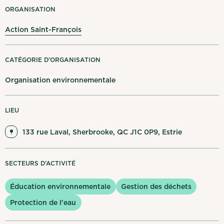
Mes notifications
ORGANISATION
Action Saint-François
English
Se déconnecter
CATÉGORIE D’ORGANISATION
Organisation environnementale
LIEU
133 rue Laval, Sherbrooke, QC J1C 0P9, Estrie
SECTEURS D’ACTIVITÉ
Éducation environnementale
Gestion des déchets
Protection de l'eau