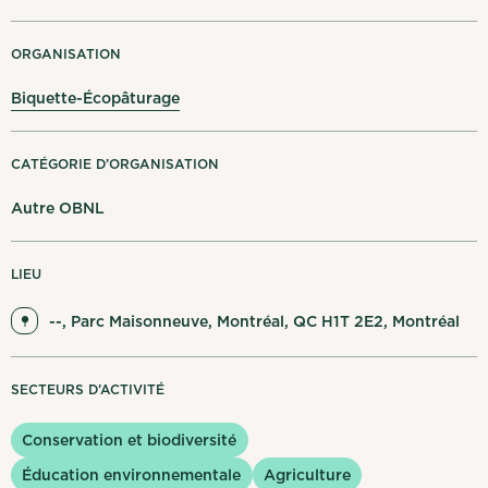
Mes notifications
ORGANISATION
English
Se déconnecter
Biquette-Écopâturage
CATÉGORIE D’ORGANISATION
Autre OBNL
LIEU
--, Parc Maisonneuve, Montréal, QC H1T 2E2, Montréal
SECTEURS D’ACTIVITÉ
Conservation et biodiversité
Éducation environnementale
Agriculture