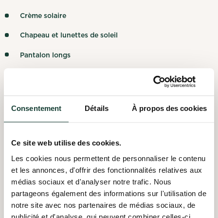
Crème solaire
Chapeau et lunettes de soleil
Pantalon longs
Gants de jardinage*
Bottes**
Consentement
Détails
À propos des cookies
*On peut vous en prêter.
**On peut vous prêter des caps d'acier à mettre par-dessus
vos bottes.
Ce site web utilise des cookies.
Collations et boissons offertes
Les cookies nous permettent de personnaliser le contenu
et les annonces, d'offrir des fonctionnalités relatives aux
Vous êtes les bienvenus si vous souhaitez diner sur place
médias sociaux et d'analyser notre trafic. Nous
avec nous. Apportez votre lunch, nous fournirons des
collations et des boissons.
partageons également des informations sur l'utilisation de
notre site avec nos partenaires de médias sociaux, de
publicité et d'analyse, qui peuvent combiner celles-ci