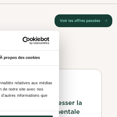
Voir les offres passées
À propos des cookies
s pourquoi
ations.
 elle est
ton profil.
 ton profil.
Conseil
nces et tes
nnalités relatives aux médias
d'administration
on de notre site avec nos
 d'autres informations que
Aider à faire progresser la
justice environnementale