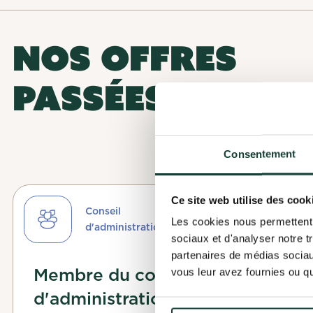
NOS OFFRES
PASSÉES
Finalise
Candida
Consentement
Pour finaliser
Finalise 
cette offre t'i
Ta candidature 
Avant de pouvoi
Ce site web utilise des cook
intéressée, te 
Conseil
Compléter ton 
Les cookies nous permettent d
d'administration
motivations.
Surveille ta bo
sociaux et d'analyser notre t
partenaires de médias sociaux
Membre du conseil
vous leur avez fournies ou qu'
Compléter m
d'administration de Craque-
OK