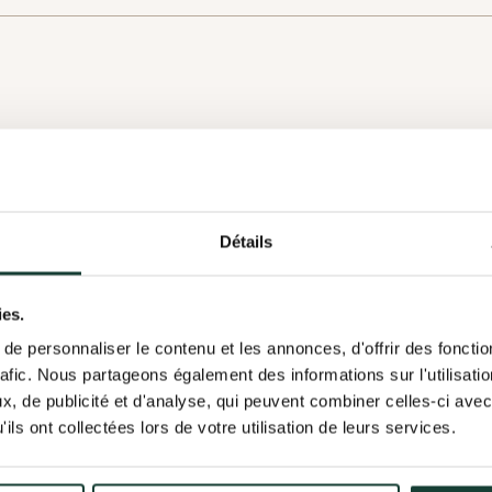
 ta candidature
ture envoyée!
Détails
 ta candidature, nous te demandons d'expliquer en quelques mot
ton profil
ntéresse. Cela aidera l'organisation à mieux comprendre tes motiv
a bien été envoyée. L'organisation en prendra connaissance et, si
r proposer ta candidature, merci de finaliser la configuration de 
ies.
contactera directement en utilisant les informations fournies dans
profil permet à l'organisation de mieux comprendre tes compéte
Plantation
e personnaliser le contenu et les annonces, d'offrir des fonctio
îte courriel pour une éventuelle réponse!
rafic. Nous partageons également des informations sur l'utilisati
, de publicité et d'analyse, qui peuvent combiner celles-ci avec
Plantation 2026 sur l'Île
ils ont collectées lors de votre utilisation de leurs services.
on profil
Annuler
Sainte-Thérèse - Samedi 13