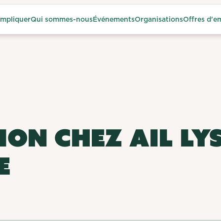
impliquer
Qui sommes-nous
Événements
Organisations
Offres d'e
ON CHEZ AIL LY
E