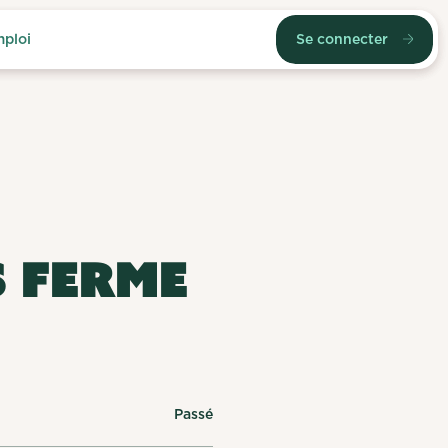
mploi
Se connecter
S FERME
Passé