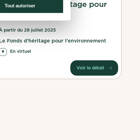
avec le Fonds Héritage pour
Tout autoriser
l’Environnement
À partir du 28 juillet 2025
Le Fonds d'héritage pour l'environnement
En virtuel
Voir le détail