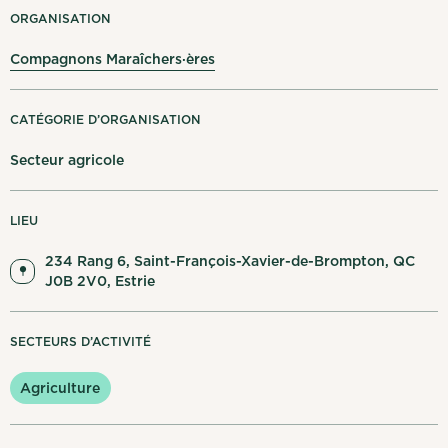
Mes notifications
ORGANISATION
Compagnons Maraîchers·ères
English
Se déconnecter
CATÉGORIE D’ORGANISATION
Secteur agricole
LIEU
234 Rang 6, Saint-François-Xavier-de-Brompton, QC
J0B 2V0, Estrie
SECTEURS D’ACTIVITÉ
Agriculture