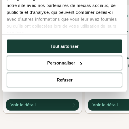
notre site avec nos partenaires de médias sociaux, de
publicité et d'analyse, qui peuvent combiner celles-ci
Événementiel
Plantation
avec d'autres informations que vous leur avez fournies
ou qu'ils ont collectées lors de votre utilisation de leurs
Premier événement de
Excursion chez 
services.
Troc de jouets à
Ferme Florale
Montréal!
Tout autoriser
Le 26 juillet 2025
À partir du 18 avril 2026
Compagnons Maraîc
Personnaliser
Troc de jouets
Saint-Édouard,
Montréal, Montréal
Refuser
Voir le détail
Voir le détail