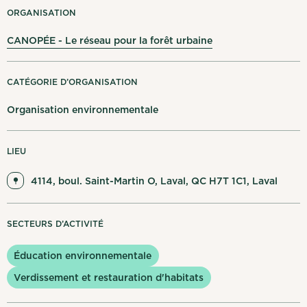
Mes notifications
ORGANISATION
CANOPÉE - Le réseau pour la forêt urbaine
English
Se déconnecter
CATÉGORIE D’ORGANISATION
Organisation environnementale
LIEU
4114, boul. Saint-Martin O, Laval, QC H7T 1C1, Laval
SECTEURS D’ACTIVITÉ
Éducation environnementale
Verdissement et restauration d'habitats